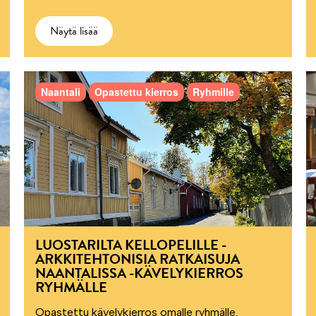
Näytä lisää
Naantali
Opastettu kierros
Ryhmille
LUOSTARILTA KELLOPELILLE -
ARKKITEHTONISIA RATKAISUJA
NAANTALISSA -KÄVELYKIERROS
RYHMÄLLE
Opastettu kävelykierros omalle ryhmälle.