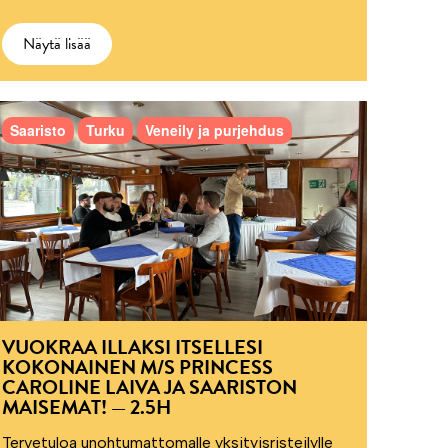
Näytä lisää
Saaristo
Turku
Veneily ja purjehdus
VUOKRAA ILLAKSI ITSELLESI
KOKONAINEN M/S PRINCESS
CAROLINE LAIVA JA SAARISTON
MAISEMAT! — 2.5H
Tervetuloa unohtumattomalle yksityisristeilylle