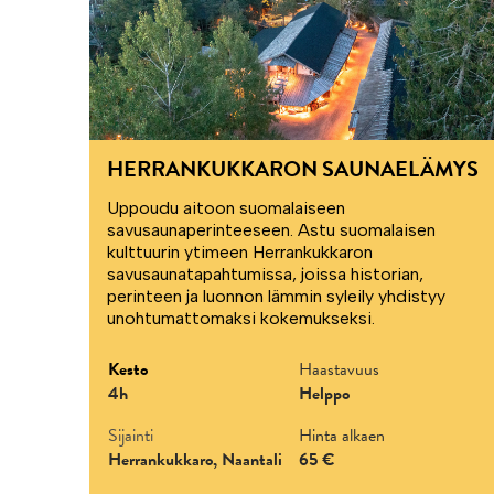
HERRANKUKKARON SAUNAELÄMYS
Uppoudu aitoon suomalaiseen
savusaunaperinteeseen. Astu suomalaisen
kulttuurin ytimeen Herrankukkaron
savusaunatapahtumissa, joissa historian,
perinteen ja luonnon lämmin syleily yhdistyy
unohtumattomaksi kokemukseksi.
Kesto
Haastavuus
4h
Helppo
Sijainti
Hinta alkaen
Herrankukkaro, Naantali
65 €