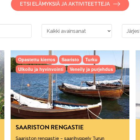
ETSI ELÄMYKSIÄ JA AKTIVITEETTEJA
Opastettu kierros
Saaristo
Turku
Ulkoilu ja hyvinvointi
Veneily ja purjehdus
SAARISTON RENGASTIE
Saariston rengastie - saarihyppely Turun