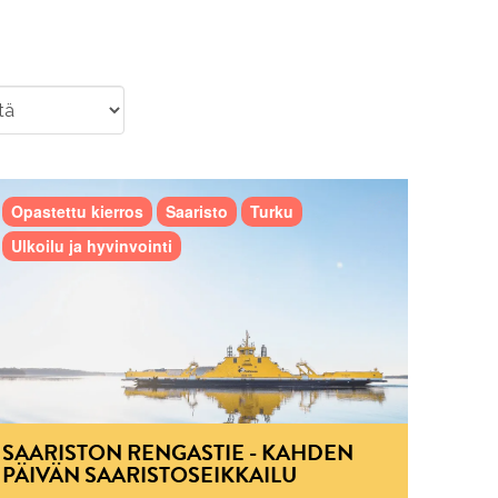
Opastettu kierros
Saaristo
Turku
Ulkoilu ja hyvinvointi
SAARISTON RENGASTIE - KAHDEN
PÄIVÄN SAARISTOSEIKKAILU