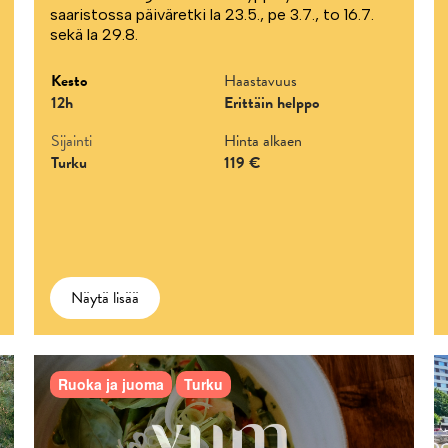
saaristossa päiväretki la 23.5., pe 3.7., to 16.7.
sekä la 29.8.
Kesto
Haastavuus
12h
Erittäin helppo
Sijainti
Hinta alkaen
Turku
119 €
Näytä lisää
Ruoka ja juoma
Turku