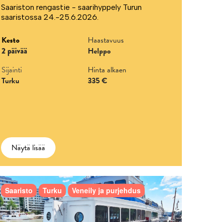
Saariston rengastie - saarihyppely Turun
saaristossa 24.-25.6.2026.
Kesto
Haastavuus
2 päivää
Helppo
Sijainti
Hinta alkaen
Turku
335 €
Näytä lisää
Saaristo
Turku
Veneily ja purjehdus