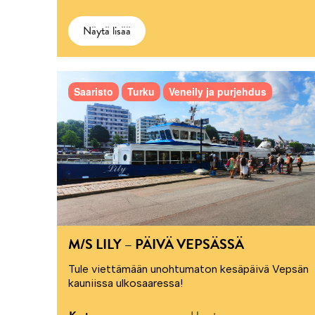
Näytä lisää
Saaristo
Turku
Veneily ja purjehdus
M/S LILY – PÄIVÄ VEPSÄSSÄ
Tule viettämään unohtumaton kesäpäivä Vepsän
kauniissa ulkosaaressa!