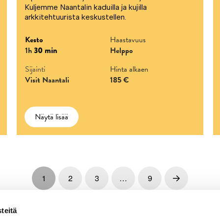
Kuljemme Naantalin kaduilla ja kujilla
arkkitehtuurista keskustellen.
Kesto
Haastavuus
1h
30 min
Helppo
Sijainti
Hinta alkaen
Visit Naantali
185 €
Näytä lisää
1
2
3
…
9
Next
teitä