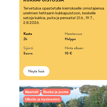
Tervetuloa opastetulle kierrokselle omistajiensa
unelmien hehtaarin kukkapuistoon, keskelle
satoja kukkia, puita ja pensaita! 21.6., 19.7.,
2.8.2026.
Kesto
Haastavuus
2h
Helppo
Sijainti
Hinta alkaen
Sauvo
10 €
Näytä lisää
Naantali
Ruoka ja juoma
Ulkoilu ja hyvinvointi