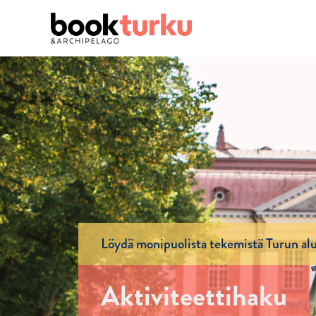
Löydä monipuolista tekemistä Turun alu
Aktiviteettihaku