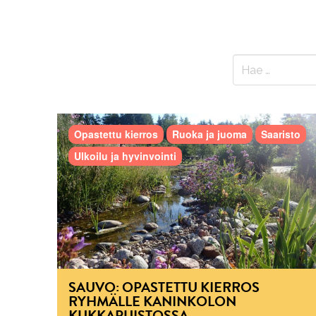
Opastettu kierros
Ruoka ja juoma
Saaristo
Ulkoilu ja hyvinvointi
SAUVO: OPASTETTU KIERROS
RYHMÄLLE KANINKOLON
KUKKAPUISTOSSA