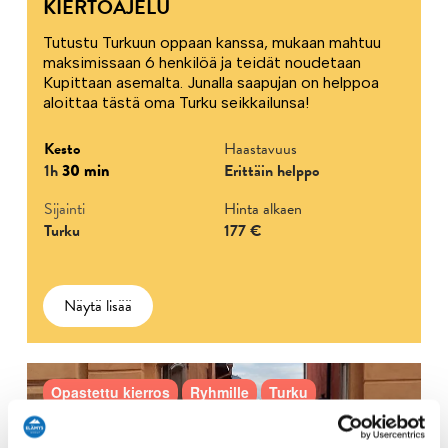
KIERTOAJELU
Tutustu Turkuun oppaan kanssa, mukaan mahtuu
maksimissaan 6 henkilöä ja teidät noudetaan
Kupittaan asemalta. Junalla saapujan on helppoa
aloittaa tästä oma Turku seikkailunsa!
Kesto
Haastavuus
1h
30 min
Erittäin helppo
Sijainti
Hinta alkaen
Turku
177 €
Näytä lisää
Opastettu kierros
Ryhmille
Turku