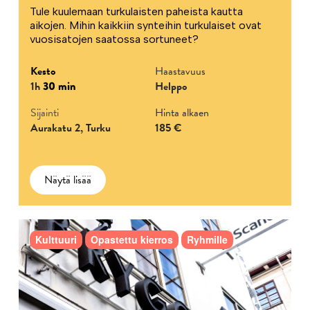
Tule kuulemaan turkulaisten paheista kautta
aikojen. Mihin kaikkiin synteihin turkulaiset ovat
vuosisatojen saatossa sortuneet?
Kesto
Haastavuus
1h
30 min
Helppo
Sijainti
Hinta alkaen
Aurakatu 2, Turku
185 €
Näytä lisää
Kulttuuri
Opastettu kierros
Ryhmille