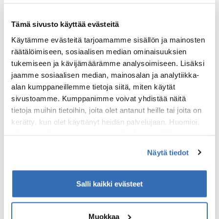
Tämä sivusto käyttää evästeitä
Käytämme evästeitä tarjoamamme sisällön ja mainosten
räätälöimiseen, sosiaalisen median ominaisuuksien
tukemiseen ja kävijämäärämme analysoimiseen. Lisäksi
jaamme sosiaalisen median, mainosalan ja analytiikka-
KUVAILUTULKATTU VANHA TURKU
alan kumppaneillemme tietoja siitä, miten käytät
Tunnin perehdytys kaupunkiin, sen nykypäivään ja
sivustoamme. Kumppanimme voivat yhdistää näitä
historiaan kuvailutulkaten!
tietoja muihin tietoihin, joita olet antanut heille tai joita on
kerätty, kun olet käyttänyt heidän palvelujaan. Huomioi,
Kesto
Haastavuus
että toimiakseen osa sivuston palveluista edellyttää
1h
Helppo
teknisten välttämättömien evästeiden lisäksi anonyymien
Näytä tiedot
Sijainti
Hinta alkaen
tilastoevästeiden hyväksymistä.
Turun tuomiokirkko
160 €
Salli kaikki evästeet
Näytä lisää
Muokkaa