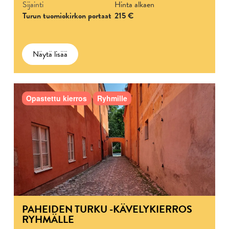
Sijainti
Hinta alkaen
Turun tuomiokirkon portaat
215 €
Näytä lisää
Opastettu kierros
Ryhmille
PAHEIDEN TURKU -KÄVELYKIERROS
RYHMÄLLE