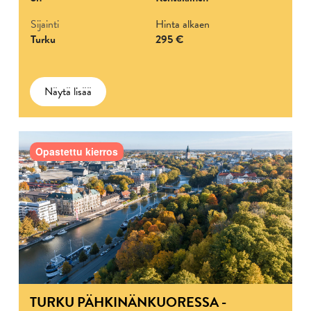
Sijainti
Hinta alkaen
Turku
295 €
Näytä lisää
Opastettu kierros
TURKU PÄHKINÄNKUORESSA -