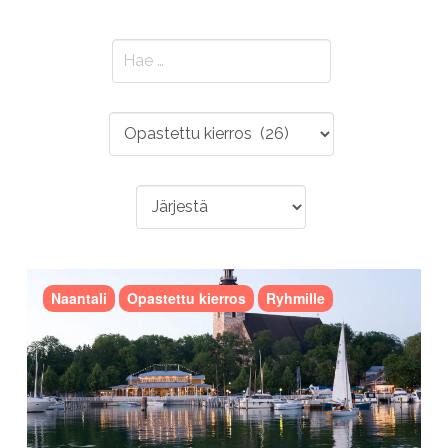
Naantali
Opastettu kierros
Ryhmille