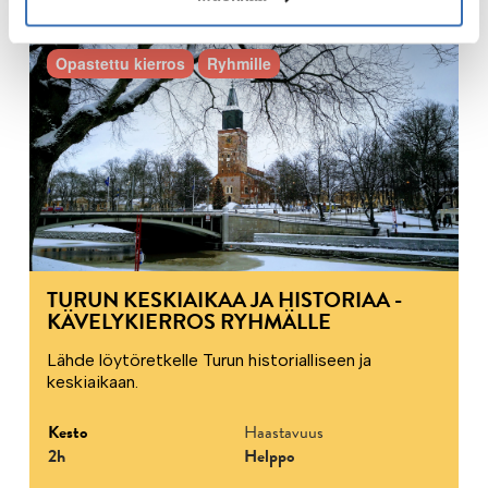
Opastettu kierros
Ryhmille
TURUN KESKIAIKAA JA HISTORIAA -
KÄVELYKIERROS RYHMÄLLE
Lähde löytöretkelle Turun historialliseen ja
keskiaikaan.
Kesto
Haastavuus
2h
Helppo