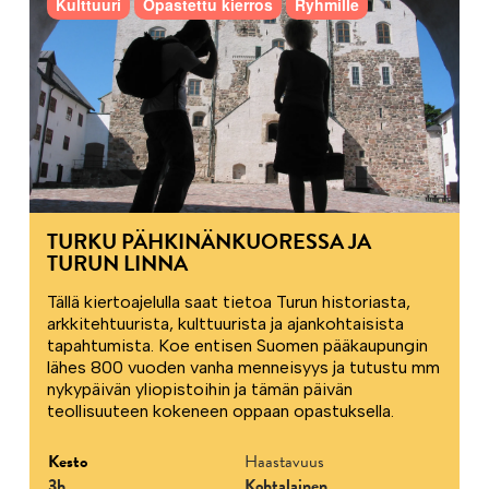
Kulttuuri
Opastettu kierros
Ryhmille
TURKU PÄHKINÄNKUORESSA JA
TURUN LINNA
Tällä kiertoajelulla saat tietoa Turun historiasta,
arkkitehtuurista, kulttuurista ja ajankohtaisista
tapahtumista. Koe entisen Suomen pääkaupungin
lähes 800 vuoden vanha menneisyys ja tutustu mm
nykypäivän yliopistoihin ja tämän päivän
teollisuuteen kokeneen oppaan opastuksella.
Kesto
Haastavuus
3h
Kohtalainen