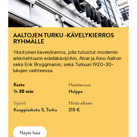
AALTOJEN TURKU -KÄVELYKIERROS
RYHMÄLLE
Yksityinen kävelykierros, jolla tutustut modernin
arkkitehtuurin edelläkävijöihin, Alvar ja Aino Aalton
sekä Erik Bryggmaniin, sekä Turkuun 1920-30-
lukujen vaihteessa.
Kesto
Haastavuus
1h
30 min
Helppo
Sijainti
Hinta alkaen
Kauppiaskatu 5, Turku
215 €
Näytä lisää