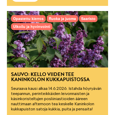
Opastettu kierros
Ruoka ja juoma
Saaristo
Ulkoilu ja hyvinvointi
SAUVO: KELLO VIIDEN TEE
KANINKOLON KUKKAPUISTOSSA
Seuraava kausi alkaa 14.6.2026. Istahda höyryävän
teepannun, perinteikkäiden leivonnaisten ja
käsinkoristeltujen posliiniastioiden ääreen
nauttimaan afternoon tea keskelle Kaninkolon
kukkapuiston satoja kukkia, puita ja pensaita!