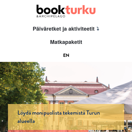
Päiväretket ja aktiviteetit
Matkapaketit
EN
Löydä monipuolista tekemistä Turun
alueella