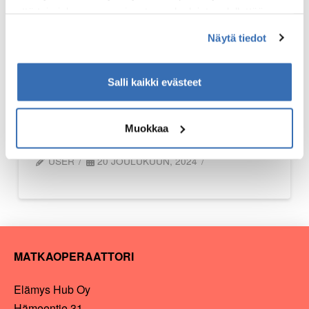
että toimiakseen osa sivuston palveluista edellyttää
teknisten välttämättömien evästeiden lisäksi anonyymien
Näytä tiedot
tilastoevästeiden hyväksymistä.
Kakolan unohtumaton
Salli kaikki evästeet
elämys – Vietä yö
telkien takana
Muokkaa
USER
20 JOULUKUUN, 2024
MATKAOPERAATTORI
Elämys Hub Oy
Hämeentie 31