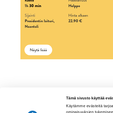
Kesto
Haastavuus
1h
30 min
Helppo
Sijainti
Hinta alkaen
Presidentin laituri,
22.90 €
Naantali
Näytä lisää
Tämä sivusto käyttää eväs
Käytämme evästeitä tarjoa
ominaisuuksien tukemisee