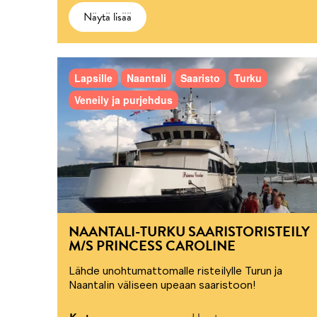
Näytä lisää
Lapsille
Naantali
Saaristo
Turku
Veneily ja purjehdus
NAANTALI-TURKU SAARISTORISTEILY
M/S PRINCESS CAROLINE
Lähde unohtumattomalle risteilylle Turun ja
Naantalin väliseen upeaan saaristoon!