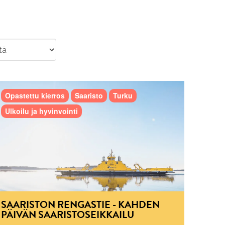
Opastettu kierros
Saaristo
Turku
Ulkoilu ja hyvinvointi
SAARISTON RENGASTIE - KAHDEN
PÄIVÄN SAARISTOSEIKKAILU