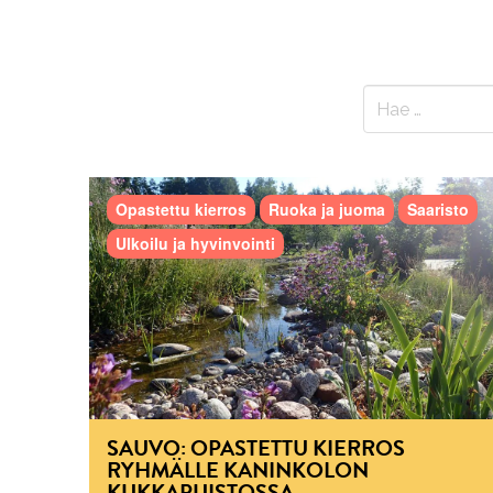
Opastettu kierros
Ruoka ja juoma
Saaristo
Ulkoilu ja hyvinvointi
SAUVO: OPASTETTU KIERROS
RYHMÄLLE KANINKOLON
KUKKAPUISTOSSA