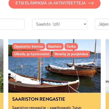
ETSI ELÄMYKSIÄ JA AKTIVITEETTEJA
Opastettu kierros
Saaristo
Turku
Ulkoilu ja hyvinvointi
Veneily ja purjehdus
SAARISTON RENGASTIE
Saariston rengastie - saarihyppely Turun