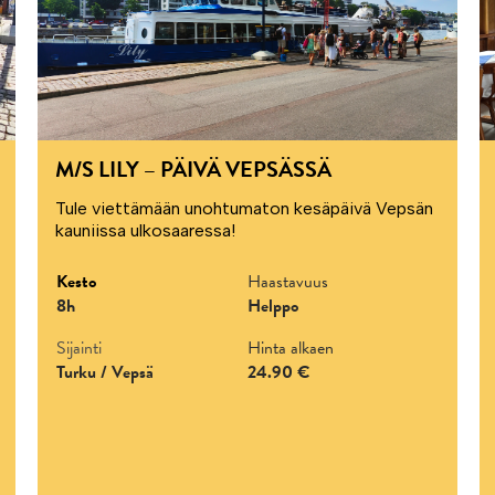
M/S LILY – PÄIVÄ VEPSÄSSÄ
Tule viettämään unohtumaton kesäpäivä Vepsän
kauniissa ulkosaaressa!
Kesto
Haastavuus
8h
Helppo
Sijainti
Hinta alkaen
Turku / Vepsä
24.90 €