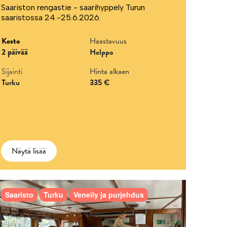
Saariston rengastie - saarihyppely Turun
saaristossa 24.-25.6.2026.
Kesto
Haastavuus
2 päivää
Helppo
Sijainti
Hinta alkaen
Turku
335 €
Näytä lisää
Saaristo
Turku
Veneily ja purjehdus