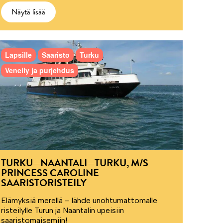
Näytä lisää
Lapsille
Saaristo
Turku
Veneily ja purjehdus
TURKU—NAANTALI—TURKU, M/S
PRINCESS CAROLINE
SAARISTORISTEILY
Elämyksiä merellä – lähde unohtumattomalle
risteilylle Turun ja Naantalin upeisiin
saaristomaisemiin!