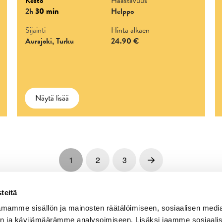
Kesto
Haastavuus
2h
30 min
Helppo
Sijainti
Hinta alkaen
Aurajoki, Turku
24.90 €
Näytä lisää
1
2
3
Next
teitä
mamme sisällön ja mainosten räätälöimiseen, sosiaalisen medi
n ja kävijämäärämme analysoimiseen. Lisäksi jaamme sosiaali