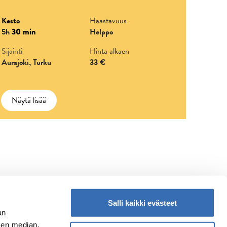
Kesto
Haastavuus
5h
30 min
Helppo
Sijainti
Hinta alkaen
Aurajoki, Turku
33 €
Näytä lisää
Salli kaikki evästeet
an
sen median,