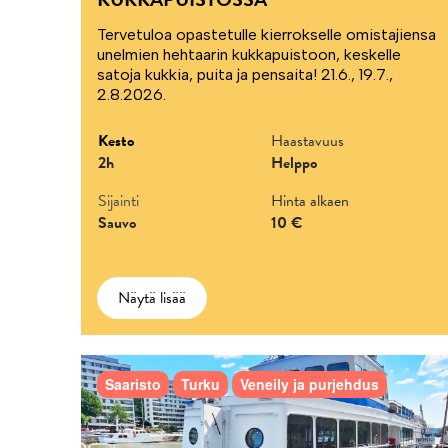
Tervetuloa opastetulle kierrokselle omistajiensa
unelmien hehtaarin kukkapuistoon, keskelle
satoja kukkia, puita ja pensaita! 21.6., 19.7.,
2.8.2026.
Kesto
Haastavuus
2h
Helppo
Sijainti
Hinta alkaen
Sauvo
10 €
Näytä lisää
Saaristo
Turku
Veneily ja purjehdus