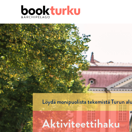
Löydä monipuolista tekemistä Turun alu
Aktiviteettihaku