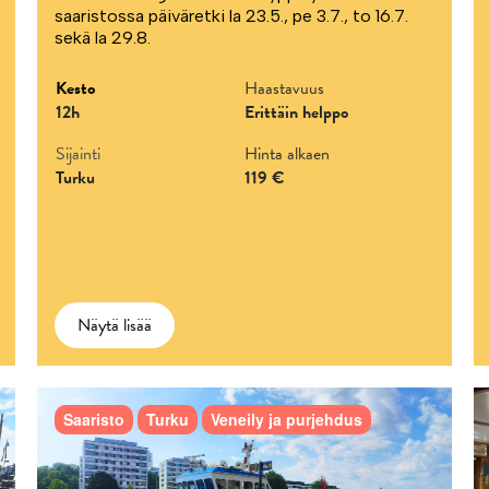
saaristossa päiväretki la 23.5., pe 3.7., to 16.7.
sekä la 29.8.
Kesto
Haastavuus
12h
Erittäin helppo
Sijainti
Hinta alkaen
Turku
119 €
Näytä lisää
Saaristo
Turku
Veneily ja purjehdus