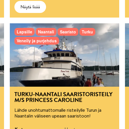
Näytä lisää
Lapsille
Naantali
Saaristo
Turku
Veneily ja purjehdus
TURKU-NAANTALI SAARISTORISTEILY
M/S PRINCESS CAROLINE
Lähde unohtumattomalle risteilylle Turun ja
Naantalin väliseen upeaan saaristoon!