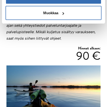
Palveluntarjoajalta saat välittömän vahvistuksen.
Varaukseen ei sisälly ylimääräisiä maksuja
.
Muokkaa
Voucherista löydät ohjeet, kuten tapaamispaikan ja -
ajan sekä yhteystiedot palveluntarjoajalle ja
palvelupisteelle. Mikäli kuljetus sisältyy varaukseen,
saat myös siihen liittyvät ohjeet.
Hinnat alkaen:
90 €