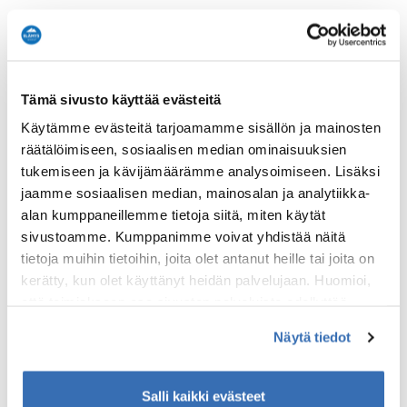
Mitä sisältyy?
Kajakki sekä varusteet
Tämä sivusto käyttää evästeitä
Paikallinen opas
Kartta
Käytämme evästeitä tarjoamamme sisällön ja mainosten
räätälöimiseen, sosiaalisen median ominaisuuksien
tukemiseen ja kävijämäärämme analysoimiseen. Lisäksi
Huomioitavaa:
jaamme sosiaalisen median, mainosalan ja analytiikka-
Retki sopii kaikille, joilla on keskimääräinen tai hyvä
alan kumppaneillemme tietoja siitä, miten käytät
fyysinen kunto.
sivustoamme. Kumppanimme voivat yhdistää näitä
tietoja muihin tietoihin, joita olet antanut heille tai joita on
kerätty, kun olet käyttänyt heidän palvelujaan. Huomioi,
Tarkista tuotekohtaiset ehdot ja käyttöehdot.
että toimiakseen osa sivuston palveluista edellyttää
Verkkomaksu on mahdollinen mobiilimaksuna,
teknisten välttämättömien evästeiden lisäksi anonyymien
pankkimaksuna tai Visa, Visa Electron – tai
Näytä tiedot
tilastoevästeiden hyväksymistä.
Mastercard-korttimaksuna. Verkkomaksujen
maksunvälittäjänä toimii suomalainen Paytrail Oyj.
Salli kaikki evästeet