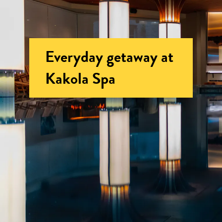
Everyday getaway at
Kakola Spa