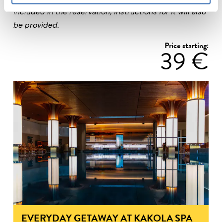
included in the reservation, instructions for it will also
be provided.
Price starting:
39 €
EVERYDAY GETAWAY AT KAKOLA SPA