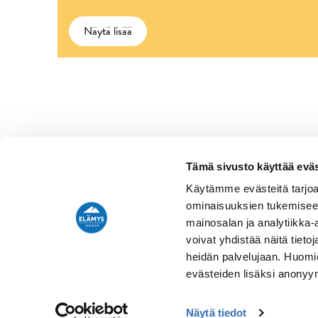
Näytä lisää
Tämä sivusto käyttää eväs
Käytämme evästeitä tarjoa
ominaisuuksien tukemisee
MATKAOPERAATTORI
mainosalan ja analytiikka
voivat yhdistää näitä tietoja
Elämys Hub Oy
heidän palvelujaan. Huomio
Hämeentie 31
evästeiden lisäksi anonyy
00500 Helsinki, Finland
Y-tunnus 2815557-3
Näytä tiedot