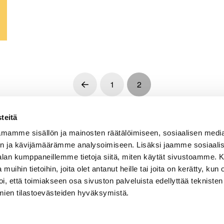
1
2
Prev
teitä
mamme sisällön ja mainosten räätälöimiseen, sosiaalisen medi
n ja kävijämäärämme analysoimiseen. Lisäksi jaamme sosiaali
ASIAKASPALVELU
B
-alan kumppaneillemme tietoja siitä, miten käytät sivustoamme
m
 muihin tietoihin, joita olet antanut heille tai joita on kerätty, kun 
email: events@elamysgroup.com
E
i, että toimiakseen osa sivuston palveluista edellyttää tekniste
Asiakaspalvelu avoinna ma-to 9-17, pe 9-16
m
mien tilastoevästeiden hyväksymistä.
k
y