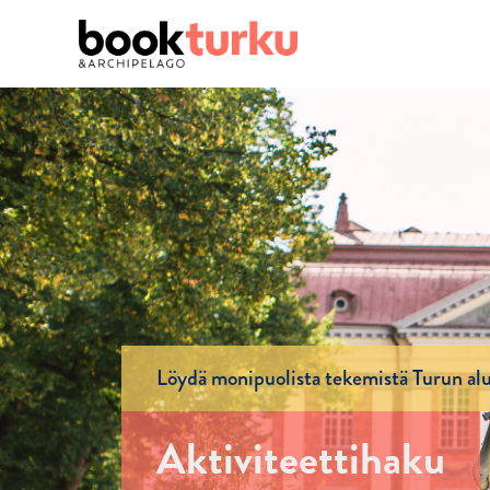
Löydä monipuolista tekemistä Turun alu
Aktiviteettihaku