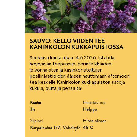
SAUVO: KELLO VIIDEN TEE
KANINKOLON KUKKAPUISTOSSA
Seuraava kausi alkaa 14.6.2026. Istahda
höyryävän teepannun, perinteikkäiden
leivonnaisten ja käsinkoristeltujen
posliiniastioiden ääreen nauttimaan afternoon
tea keskelle Kaninkolon kukkapuiston satoja
kukkia, puita ja pensaita!
Kesto
Haastavuus
3h
Helppo
Sijainti
Hinta alkaen
Korpelantie 177, Vähäkylä
45 €