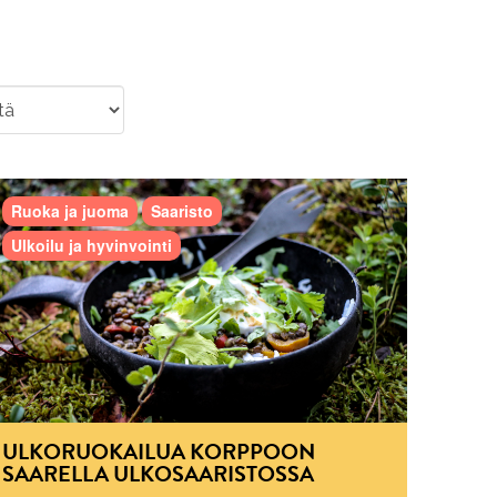
Ruoka ja juoma
Saaristo
Ulkoilu ja hyvinvointi
ULKORUOKAILUA KORPPOON
SAARELLA ULKOSAARISTOSSA