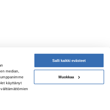
Salli kaikki evästeet
an
sen median,
ook Turku & Archipelago on Turun seudun
Muokkaa
. Kumppanimme
atkailuelämyksiä tarjoava verkkokauppa, jonka
olet käyttänyt
lämys Travel Oy sekä alueen
n välttämättömien
atkailumarkkinoinnista ja matkailuelinkeinon
ehityksestä vastaava Visit Turku Archipelago Oy ovat
hdessä perustaneet.
Jätä meille arvostelu!